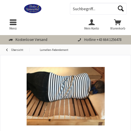
Menü
Mein Konto
Warenkorb
Kostenloser Versand
Hotline +43 664 1256478
Übersicht
Lamellen-Federelement