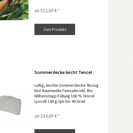
% Mais Füllung., Miteinander
verbunden ist es eine wohlig warme
ab 512,00 € *
Winterdecke. Füllung : 100 % Mais (
140...
Zum Produkt
Sommerdecke leicht Tencel
Luftig, leichte Sommerdecke Bezug
kbA Baumwolle Feinsatin inkl. Bio
Milbenstopp Füllung 100 % Tencel
Lyocell 140 g/qm bis 40 Grad
waschbar
ab 234,00 € *