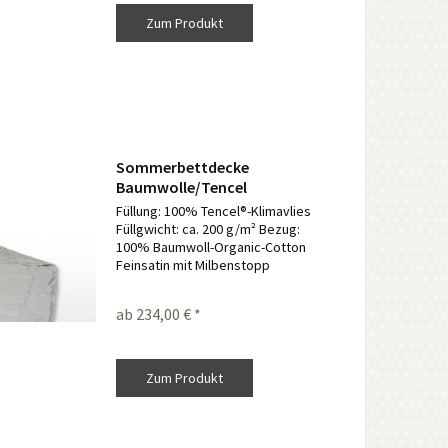
Zum Produkt
Sommerbettdecke
Baumwolle/Tencel
Füllung: 100% Tencel®-Klimavlies
Füllgwicht: ca. 200 g/m² Bezug:
100% Baumwoll-Organic-Cotton
Feinsatin mit Milbenstopp
Ausführung: Klima Kreissteppung
für optimale Wärmeverteilung
ab 234,00 € *
Pflege: Waschbar bis 40 Grad. Nicht
Trockner geeignet....
Zum Produkt