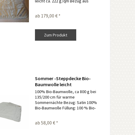
leicht ca. 222 g/qm Bezug aus
feinem Biosatin, Natur- 100% Bio-
Baumwolle waschbar 60 Grad
ab 179,00 € *
Wollwaschgang, nicht Trockner
geeignet für Allergiker...
Zum Produkt
Sommer -Steppdecke Bio-
Baumwolle leicht
100% Bio-Baumwolle, ca 800 g bei
135/200 cm für warme
Sommernächte Bezug: Satin 100%
Bio-Baumwolle Füllung: 100 % Bio-
Baumwolle 60 Grad waschbar, nicht
Trockner geeignet Für Allergiker
ab 58,00 € *
geeignet