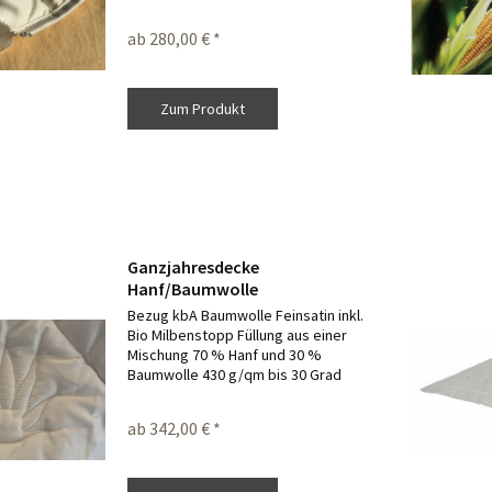
Der Bezug ist kbA Baumwolle
Feinsatin.
ab 280,00 € *
Zum Produkt
Ganzjahresdecke
Hanf/Baumwolle
Bezug kbA Baumwolle Feinsatin inkl.
Bio Milbenstopp Füllung aus einer
Mischung 70 % Hanf und 30 %
Baumwolle 430 g/qm bis 30 Grad
waschbar Sondergrößen auf
Anfrage
ab 342,00 € *