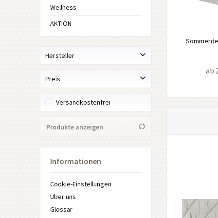
Wellness
AKTION
Sommerdec
Hersteller
ab 
dormiente GmbH
Preis
Eigenmarke "aamu" Tirolernaturschlaf
Versandkostenfrei
Eigenmarke "aamu" Tirolernaturschlaf
von
58,00 €
bis
528,00 €
GARANTA Steppdeckenfabrik Christian Bayer GmbH
Produkte anzeigen
JOKA Kapsamer GmbH
ProNatura
RELAX - Natürlich Wohnen GmbH
Informationen
Waldenburger Bettwaren
Cookie-Einstellungen
Über uns
Glossar