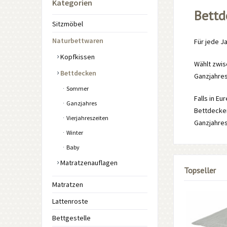
Kategorien
Bettd
Sitzmöbel
Naturbettwaren
Für jede J
Kopfkissen
Wählt zwis
Bettdecken
Ganzjahre
Sommer
Falls in E
Ganzjahres
Bettdecken
Vierjahreszeiten
Ganzjahre
Winter
Baby
Matratzenauflagen
Topseller
Matratzen
Lattenroste
Bettgestelle