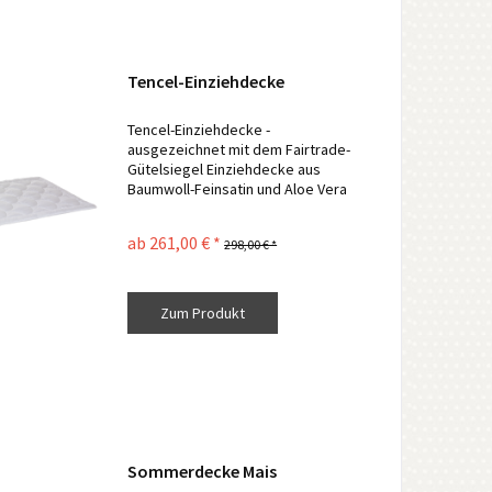
Tencel-Einziehdecke
Tencel-Einziehdecke -
ausgezeichnet mit dem Fairtrade-
Gütelsiegel Einziehdecke aus
Baumwoll-Feinsatin und Aloe Vera
Veredelung Der Oberstoff besteht
aus 100 % naturbelassenem
ab 261,00 € *
298,00 € *
Baumwoll-Perkal und ist mit dem
Fairtrade-Gütelsiegel...
Zum Produkt
Sommerdecke Mais