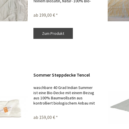
feinem Biosatin, Natur- 100% Bio-
Baumwolle waschbar 60 Grad
Wollwaschgang, nicht Trockner
ab 199,00 € *
geeignet für Allergiker geeignet
Vorzüge von Hanf :...
Zum Produkt
Sommer Steppdecke Tencel
waschbare 40 Grad Indian Summer
ist eine Bio-Decke mit einem Bezug
aus 100% Baumwollsatin aus
kontrolliert biologischem Anbau mit
einer Faserfüllung aus Tencel®.
Tencel® ist eine 100% reine
ab 159,00 € *
Cellulosefaser, die in einem...