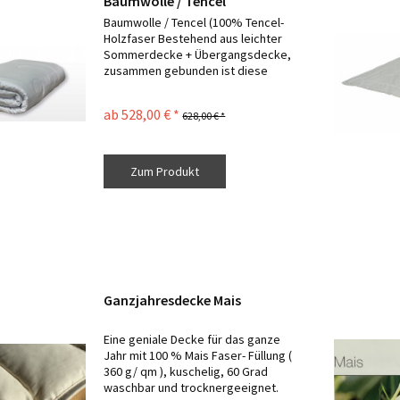
Baumwolle / Tencel
Baumwolle / Tencel (100% Tencel-
Holzfaser Bestehend aus leichter
Sommerdecke + Übergangsdecke,
zusammen gebunden ist diese
Decke für die Winterzeit geeignet.
Bezug aus feinem kbA
ab 528,00 € *
628,00 € *
Baumwollsatin incl. Bio Milbenstop
Einzeln waschbar bis...
Zum Produkt
Ganzjahresdecke Mais
Eine geniale Decke für das ganze
Jahr mit 100 % Mais Faser- Füllung (
360 g/ qm ), kuschelig, 60 Grad
waschbar und trocknergeeignet.