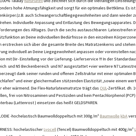
 100% Talalay
Naturlatex
und zeichnet sich durch die vielfältigen Einstellu
onders hohe Atmungsfähigkeit und sorgt für ein optimales Bettklima. Es ist
uenkörper.(z.B. auch Schwangerschaftliegegewohnheiten und dann wieder 
rehen. Individuelle Anpassung und Entlastung des Bewegungsapparates. Die
forderungen des Alltages. Durch die sechs austauschbaren Latexstreifen i
ützfunktion an Deine individuellen Bedürfnisse in den einzelnen Körperzon
n erstrecken sich über die gesamte Breite des Matratzenkerns und stehen in
erung individuell an Deine Liegegewohnheit anpassen oder voreinstellen n
n mit Dir- Einstellung vor der Lieferung- Lieferservice !!! In der Standardau
ich und N5 Beckenbereich und N7 ausgestattet +vier weitere N7 Latexstrei
erzeugt dank seiner runden und offenen Zellstruktur mit einer optimalen 
Schlafen" und einer gleichermaßen stützenden Elastizität ,sowie einem w
r eher wärmend. Die Flex-Naturlatexmatratze trägt das
QUL
-Zertifikat. dh.
en, frei von Nitrosaminen und Pestiziden und kein Pentachlorphenol (PCP) 
nterbau (Lattenrost ) einsetzen das heißt GELDSPAREN.
ODIE -hochelastisch Baumwolldoppeltuch mit 300g/m²
Baumwolle
kbA
vers
S: hochelastischer
Lyocell
(Tencel) Baumwolldoppeltuch mit 400g/m²