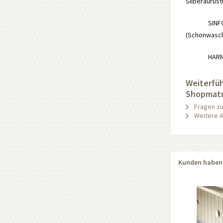
Silberaurüs
SINFONIE 
(Schonwasc
HARMONIE:
Weiterfüh
Shopmatr
Fragen zu
Weitere A
Kunden haben 