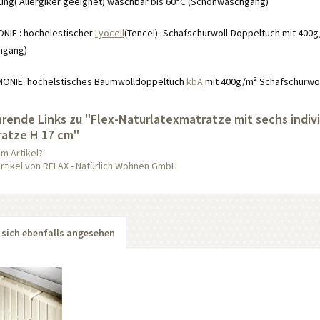
tung( Allergiker geeignet) waschbar bis 60°C (Schonwaschgang)
: hochelestischer
Lyocell
(Tencel)- Schafschurwoll-Doppeltuch mit 400
hgang)
 hochelstisches Baumwolldoppeltuch
kbA
mit 400g/m² Schafschurwol
rende Links zu "Flex-Naturlatexmatratze mit sechs indiv
atze H 17 cm"
m Artikel?
rtikel von RELAX - Natürlich Wohnen GmbH
sich ebenfalls angesehen