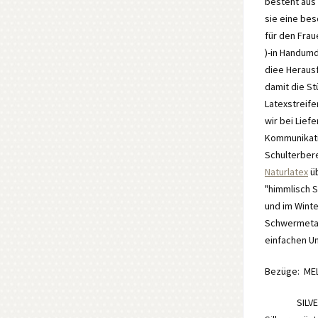
besteht aus
sie eine bes
für den Fra
)-in Handumd
diee Heraus
damit die St
Latexstreife
wir bei Lief
Kommunikatio
Schulterbere
Naturlatex
üb
"himmlisch 
und im Winte
Schwermetall
einfachen U
Bezüge: MEL
SILVERNES