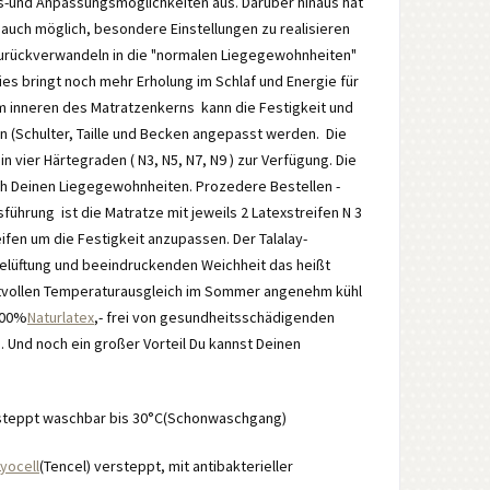
ngs-und Anpassungsmöglichkeiten aus. Darüber hinaus hat
 auch möglich, besondere Einstellungen zu realisieren
zurückverwandeln in die "normalen Liegegewohnheiten"
s bringt noch mehr Erholung im Schlaf und Energie für
m inneren des Matratzenkerns kann die Festigkeit und
en (Schulter, Taille und Becken angepasst werden. Die
 vier Härtegraden ( N3, N5, N7, N9 ) zur Verfügung. Die
ach Deinen Liegegewohnheiten. Prozedere Bestellen -
sführung ist die Matratze mit jeweils 2 Latexstreifen N 3
fen um die Festigkeit anzupassen. Der Talalay-
Belüftung und beeindruckenden Weichheit das heißt
ertvollen Temperaturausgleich im Sommer angenehm kühl
 100%
Naturlatex
,- frei von gesundheitsschädigenden
. Und noch ein großer Vorteil Du kannst Deinen
teppt waschbar bis 30°C(Schonwaschgang)
Lyocell
(Tencel) versteppt, mit antibakterieller